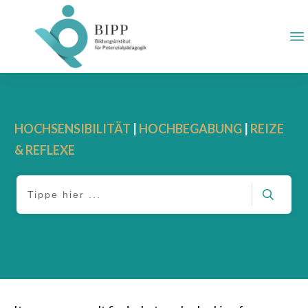
HOCHSENSIBILITÄT
|
HOCHBEGABUNG
|
REIZE
& REFLEXE